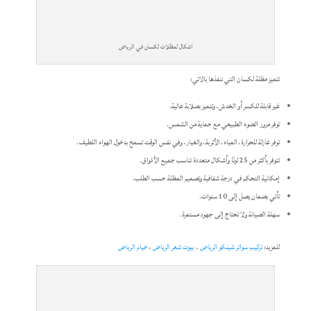
اشكال لمظلات لكسان في الرياض
تتميز مظلة لكسان التي ننفذها بالاتي:
غير قابلة للكسر أو الخدش، وتتميز بصلابة عالية.
توفر مرور الضوء الطبيعي مع حماية من الشمس.
توفر عازلة للحرارة، المياه، الأتربة، والغبار، وفي نفس الوقت تسمح بدخول الهواء اللطيف.
تتوفر بأكثر من 25 لونًا وأشكال متعددة تناسب جميع الأذواق.
إمكانية التحكم في درجة شفافية وتصميم المظلة حسب الطلب.
تأتي بضمان يصل إلى 10 سنوات.
سهلة الصيانة ولا تحتاج إلى جهود مستمرة.
للمزيد:
تركيب سواتر شينكو الرياض
،
بيوت شعر الرياض
،
خيام الرياض