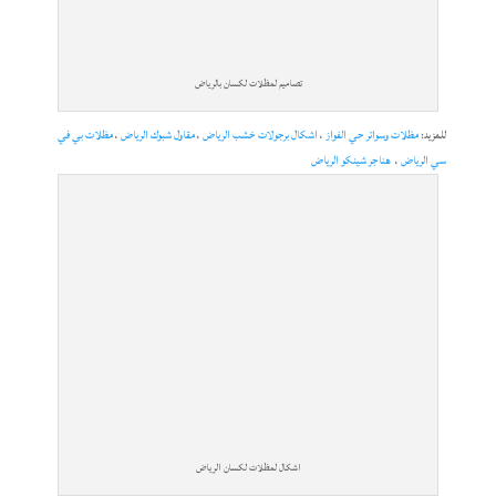
تصاميم لمظلات لكسان بالرياض
للمزيد:
مظلات وسواتر حي الفواز
،
اشكال برجولات خشب الرياض
،
مقاول شبوك الرياض
،
مظلات بي في
سي الرياض
،
هناجر شينكو الرياض
اشكال لمظلات لكسان الرياض