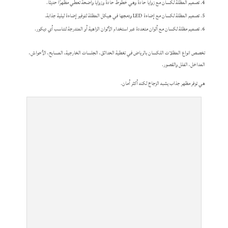
تصميم المظلة لكسان مع زوايا حادة وهي خطوط حادة وزوايا واضحة تعطي مظهرًا حديثًا.
تصميم المظلة لكسان مع إضاءة LED ودمجها في هيكل المظلة لتوفير إضاءة ليلية جذابة.
تصميم مظلة لكسان مع ألوان متعددة عبر استخدام الألوان الزاهية أو المتدرجة لتناسب أي ديكور.
تخصص انواع المظلات اللكسان بالرياض في تغطية الحدائق، الجلسات الخارجية، المسابح، الأحواش،
المداخل، الفلل والقصور.
هي توفر مظهر جذاب يشبه الزجاج لكنه أكثر أمان.