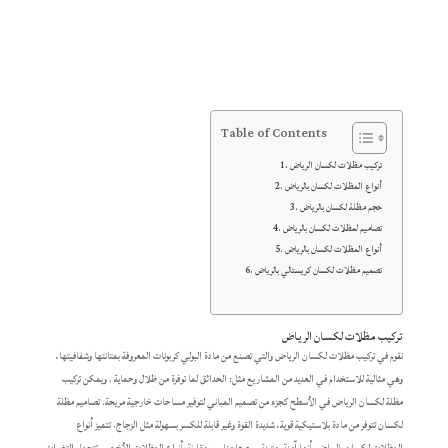
Table of Contents
تركيب مظلات لكسان الرياض
أنواع المظلات لكسان بالرياض
حجم مظلة لكسان بالرياض
تصاميم لمظلات لكسان بالرياض
أنواع المظلات لكسان بالرياض
تصميم مظلات لكسان كريستالي بالرياض
تركيب مظلات لكسان الرياض
نقوم في تركيب مظلات لكسان الرياض والتي تصنع من مادة البولي كربونات المعروفة بمتانتها وشفافيتها،
وهي مثالية للاستخدام في العديد من المشاريع مثل: الحدائق لما توفرة من ظلال وحماية . ويمكن تركيب
مظلة لكسان الرياض في الأسطح كجزء من تصميم المباني لتوفير مساحات خارجية مريحة. تصاميم مظلة
لكسان تتوفر من مادة بلاستيكية قوية، شديدة القوة وغير قابلة للكسر بسهولة مثل الزجاج. تتميز أنواع
المظلات لكسان بالرياض بأنها آمنة، متينة، سعرها مناسب مقارنة بأنواع المظلات الأخرى، وتتحمل التغيرات