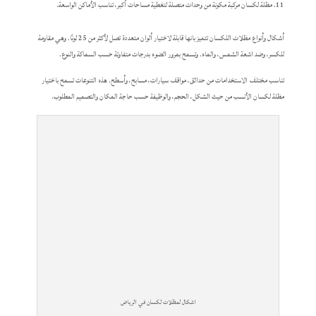
مظلة لكسان مركبة مكونة من وحدات متصلة لتغطية مساحات أكبر، تناسب الأماكن الواسعة.
أشكال وأنواع مظلات اللكسان تتميز بانها قابلة لاختيار ألوان متعددة تصل لأكثر من 25 لونًا. وهي مقاومة
للكسر، وضد اشعة الشمس، والماء. وتسمح بمرور الضوء بدرجات متفاوتة حسب السماكة والنوع.
تناسب مختلف الاستخدامات من حدائق، مواقف سيارات، مسابح، وأسطح. هذه التنوعات تسمح باختيار
مظلة لكسان الأنسب من حيث الشكل، الحجم، والوظيفة حسب حاجة المكان والتصميم المطلوب.
اشكال لمظلات لكسان في الرياض