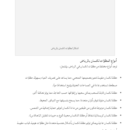
اشكال لمظلات لكسان بالرياض
أنواع المظلات لكسان بالرياض
توجد أنواع مختلفة من مظلات لكسان في الرياض، وتشمل:
مظلة لكسان مقوسة تتميز بتصميمها المنحني، مما يساعد على تصريف المياه بسهولة. مظلات
مسطحة: تستخدم عادة في المساحات الحديثة وتتيح استخدامًا مرنًا.
مظلة لكسان قابلة للسحب يمكن سحبها وإغلاقها حسب الحاجة، مما يوفر تحكمًا أكبر.
مظلة لكسان ملونة تتوفر بألوان متعددة، مما يسمح بتنسيقها مع الديكور المحيط.
مظلة لكسان مزدوجة تتكون من طبقتين من مادة لكسان لتوفير حماية إضافية من الشمس.
مظلة لكسان كريستالية شفافة أو مظلة اللكسان محببة (نوع به حبيبات لتقليل الانعكاس).
مظلة لكسان عادية ويمكن توفير مظلة لكسان بأشكال هندسية متعددة مثل مظلات هرمية، قباب، مقوسة