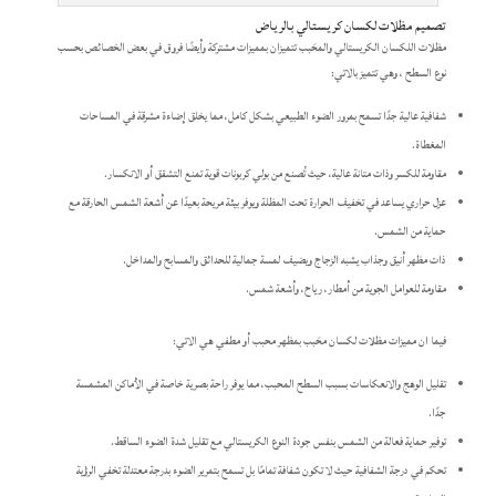
تصميم مظلات لكسان كريستالي بالرياض
مظلات اللكسان الكريستالي والمحَبب تتميزان بمميزات مشتركة وأيضًا فروق في بعض الخصائص بحسب
نوع السطح ، وهي تتميز بالاتي:
شفافية عالية جدًا تسمح بمرور الضوء الطبيعي بشكل كامل، مما يخلق إضاءة مشرقة في المساحات
المغطاة.
مقاومة للكسر وذات متانة عالية، حيث تُصنع من بولي كربونات قوية تمنع التشقق أو الانكسار.
عزل حراري يساعد في تخفيف الحرارة تحت المظلة ويوفر بيئة مريحة بعيدًا عن أشعة الشمس الحارقة مع
حماية من الشمس.
ذات مظهر أنيق وجذاب يشبه الزجاج ويضيف لمسة جمالية للحدائق والمسابح والمداخل.
مقاومة للعوامل الجوية من أمطار، رياح، وأشعة شمس.
فيما ان مميزات مظلات لكسان محَبب بمظهر محبب أو مطفي هي الاتي:
تقليل الوهج والانعكاسات بسبب السطح المحبب، مما يوفر راحة بصرية خاصة في الأماكن المشمسة
جدًا.
توفير حماية فعالة من الشمس بنفس جودة النوع الكريستالي مع تقليل شدة الضوء الساقط.
تحكم في درجة الشفافية حيث لا تكون شفافة تمامًا بل تسمح بتمرير الضوء بدرجة معتدلة تخفي الرؤية