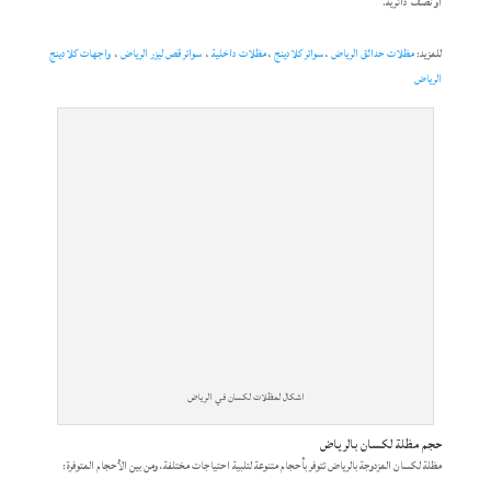
أو نصف دائرية.
للمزيد:
مظلات حدائق الرياض
،
سواتر كلادينج
،
مظلات داخلية
،
سواتر قص ليزر الرياض
،
واجهات كلادينج
الرياض
اشكال لمظلات لكسان في الرياض
حجم مظلة لكسان بالرياض
مظلة لكسان المزدوجة بالرياض تتوفر بأحجام متنوعة لتلبية احتياجات مختلفة، ومن بين الأحجام المتوفرة: