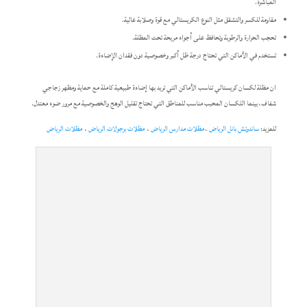
المباشرة.
مقاومة للكسر والتشقق مثل النوع الكريستالي مع قوة وصلابة عالية.
تحجب الحرارة والرطوبة وتحافظ على أجواء مريحة تحت المظلة.
تستخدم في الأماكن التي تحتاج درجة ظل أكبر وخصوصية دون فقدان الإضاءة.
ان مظلة لكسان كريستالي تناسب الأماكن التي تريد بها إضاءة طبيعية كاملة مع حماية ومظهر زجاجي
شفاف، بينما اللكسان المحبب مناسب للمناطق التي تحتاج تقليل الوهج والخصوصية مع مرور ضوء معتدل.
للمزيد:
ساندوتش بانل الرياض
،
مظلات مدارس الرياض
،
مظلات برجولات الرياض
،
مظلات الرياض