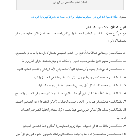
اشكال لمظلات لكسان في الرياض
للمزيد:
مظلات سيارات الرياض
،
سواتر بلاستيك الرياض
،
مظلات متحركة كهربائية الرياض
أنواع المظلات لكسان بالرياض
من اهم أنواع مظلات اللكسان بالرياض المتعددة والتي تلبي احتياجات مختلفة للأماكن الخارجية، ويمكن
تصنيفها كالآتي:
مظلة لكسان كريستالي شفافة تماماً، تتيح مرور الضوء الطبيعي بشكل كامل، مثالية للحدائق والمسابح.
مظلة لكسان محبب تتميز بملمس محبب لتقليل الانعكاسات والوهج، تستخدم لتوفير الظل والراحة.
مظلة لكسان عادي شكل بسيط وأقل شفافية قليلاً، تستخدم في الأماكن التي لا تتطلب شفافية عالية.
مظلة لكسان مسطحة تصميم بسيط وسهل التركيب، تستخدم عادة في الحدائق والشرفات.
مظلة لكسان منحنية ذات شكل أنيق وعصري، تستخدم للمداخل ومواقف السيارات.
مظلة لكسان مقببة (قُبب) شكل دائري أو نصف دائري، تضيف جمالية وتستخدم في الحدائق والمسابح.
مظلة لكسان هرمية شكل هرم ثلاثي الأبعاد، مناسب للحدائق والأماكن المفتوحة ذات التصاميم الحديثة.
مظلة لكسان نصف دائرة شكل مقوس على هيئة نصف دائرة، تستخدم لتغطية الممرات والجلسات
الخارجية.
مظلة لكسان مائلة تساعد في تصريف المياه وتوفير الحماية من الأمطار وأشعة الشمس المباشرة.
مظلة لكسان مستقلة مظلات قائمة بذاتها مناسبة للحدائق والفناءات، بدون انضواء على هياكل أخرى.