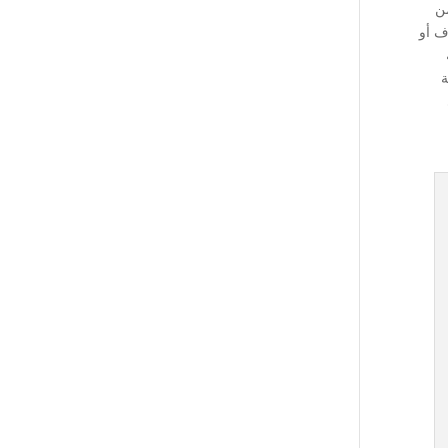
من
وف أو
ة