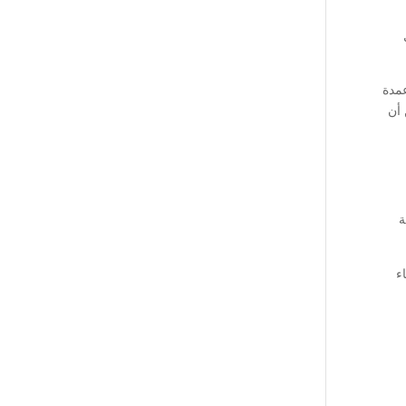
عمدة
 أن
ة
ء