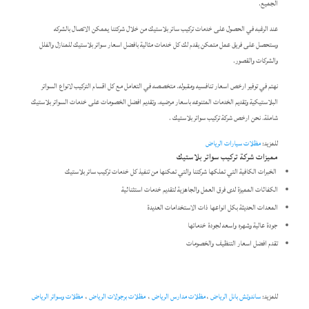
الجميع.
عند الرغبه في الحصول على خدمات تركيب ساتر بلاستيك من خلال شركتنا يممكن الاتصال بالشركه
وستحصل على فريق عمل متمكن يقدم لك كل خدمات مثالية بافضل اسعار سواتر بلاستيك للمنازل والفلل
والشركات والقصور.
نهتم في توفير ارخص اسعار تنافسيه ومقبوله. متخصصه في التعامل مع كل اقسام التركيب لانواع السواتر
البلاستيكية وتقديم الخدمات المتنوعه باسعار مرضيه. وتقديم افضل الخصومات على خدمات السواتر بلاستيك
شاملة. نحن ارخص شركة تركيب سواتر بلاستيك .
للمزيد:
مظلات سيارات الرياض
مميزات شركة تركيب سواتر بلاستيك
الخبرات الكافية التي تملكها شركتنا والتي تمكنها من تنفيذ كل خدمات تركيب ساتر بلاستيك
الكفائات المميزة لدى فرق العمل والجاهزية لتقديم خدمات استثنائية
المعدات الحديثة بكل انواعها ذات الاستخدامات العديدة
جودة عالية وشهره واسعه لجودة خدماتها
تقدم افضل اسعار التنظيف والخصومات
للمزيد:
ساندوتش بانل الرياض
،
مظلات مدارس الرياض
،
مظلات برجولات الرياض
،
مظلات وسواتر الرياض