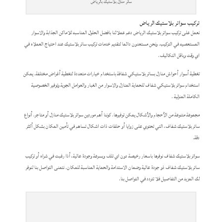
ساتر منازل بلاستيك بالرياض
تركيب سواتر بلاستيك الرياض
نعمل على تركيب سواتر بلاستيك الرياض دعم عملائنا بافضل الحلول المناسبه للاماكن الجذابة والاسوار
المستعصيه في التركيب. ونحن مستعدون دائما لتقديم خدمات تركيب ساتر بلاستيك عند احتياج العملاء في
اي وقت وباقل التكاليف.
تغطية أسوار أحواش منازل بساتر بلاستيكي شفافة باستخدام خيارات متعددة لتغطية أغراض مختلفة. يمكن
استخدام سواتر بلاستيكي شفاف للحماية المنازل والاسوار من الغبار والعوامل الجوية وتوفير الخصوصية
الكاملة المنزلية .
مجموعة متنوعة من الأحجام والأشكال يمكن توفيرها. كوننا أهم موردين سواتر بلاستيك منازل أو متاجر. أنواع
ساتر بلاستيك شفاف، التي تحتوي على زوايا أو حلقات ذات اشكال تساهم في تأمين المكان بشكل أكثر
دقة.
سواتر بلاستيك شفاف نوفرها باسعار رخيصة دون اي تلف وبسرعة وجودة عالية، أذا رغبت في شراء أو تركيب
ساتر بلاستيك شفاف ذو جودة عالية وضمان الاستدامة والحماية المناسبة للمكان. نتمنى التواصل بنا لنوفر
لك المزيد من التفاصيل فلا تتردد في التواصل بنا.