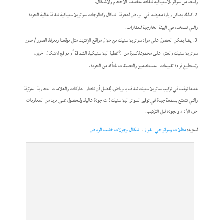
واسعة من سواتر بلاستيكية شفافة بمختلف الأحجام والأشكال.
كذلك يمكن زيارة معرضنا في الرياض لمعرفة اشكال وكتالوجات سواتر بلاستيكية شفافة عالية الجودة
والتي تستخدم في البيئة الخارجية للعقارات.
ايضا يمكن الحصول على مواد سواتر بلاستيك من خلال مواقع الإنترنت مثل موقعنا ومعرفة الصور / صور
سواتر بلاستيك والعثور على مجموعة كبيرة من الأغطية البلاستيكية الشفافة أو مواقع لاشكال اخرى،
وتستطيع قراءة تقييمات المستخدمين والتعليقات للتأكد من الجودة.
عندما ترغب في تركيب ساتر بلاستيك شفاف بالرياض، يُفضل أن تختار الماركات والعلامات التجارية الموثوقة
والتي تتمتع بسمعة جيدة في توفير السواتر البلاستيك ذات جودة عالية. وللحصول على مزيد من المعلومات
حول الأداء والجودة قبل التركيب.
للمزيد:
مظلات وسواتر حي الفواز
،
اشكال برجولات خشب الرياض