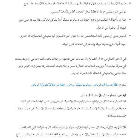
مقاومة للأشعة الشمسية من خلال مكونات البلاستيكية المعالجة لتكون مقاومة للأشعة. هذا يمنع
تلاشي اللون وتدني جودة الأغطية بفعل التعرض الطويل لأشعة الشمس.
مهارت وأحترافية التركيب مع وجود أجهزة تثبيت ساتر بلاستيك أمنة بشكل محكم. وهذا يساعد على منع
الهواء أو الرطوبة من الدخول.
الحرص على ان تكون ذات استدامة من خلال اختيار المواد للسواتر البلاستيكي القابلة لإعادة التدوير،
حيث أنها تكون صديقة للبيئة وتساهم في الحفاظ على البيئة.
في الاخير العمل من خلال النصائح والارشادات التي نقدمها ومراجعات بعض المقالات في الإنترنت يساهم
في معرفة تجارب الآخرين مع العلامات التجارية للسواتر البلاستيك المحددة. وها يحقق زيادة فرص توفير
ساتر خشبي بلاستيكي الشفافة ذات الجودة العالية.
للمزيد:
مظلات سيارات الرياض
،
سواتر بلاستيك الرياض
،
مظلات متحركة كهربائية الرياض
ارخص اسعار ساتر بلاستيك الرياض
اذا كنت تواجه مشاكل من ارتفاع اسعار تركيب ساتر بلاستيك الرياض وفي نفس الوقت تبحث عن شركه
محترفة في تركيب السواتر البلاستيك تقدم اسعار مقبوله لانك بحاجه لتركيب ساتر بلاستيك في منزلك او مقر
مؤسستك وشركتك.
فلا تقلق بعد الان من مشاكل اسعار شركات تركيب سواتر بلاستيك. طالما تتواجد شركتنا التي تقدم افضل
خدمات تركيب سواتر بلاستيك بافضل الاسعار. ونعمل على تامين كافه الخدمات باسعار معقوله تتناسب مع