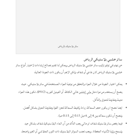
ساتر بلاستيك بالرياض
ساتر خشبي بلاستيكي الرياض
حن نهتم في توفير تركيب ساتر خشبي بلاستيك الرياض ويمكن لنا تقديم نصائح إرشادات لاختيار أنواع ساتر
خشبي بلاستيك الرياض كان عادي أو شفاف ولكن الاهم أن يكون ذات الجودة العالية:
يمكن اختيار الجودة من خلال المواد والتحقق من نوعية المواد المستخدمة في ساتر بلاستيكي. حيث
ينصج أن يستخدم من مواد مثل بولي إيثيلين عالي الكثافة أو الفينيل كلوريد (PVC)، تكون هذه المواد
متينة ومقاومة للتمزق والتآكل.
ايضا ننصح ان يكون حجم السماكة زيادة وكثيفة السماكة لتعزز القوة ومقاومة التمزق بشكل أفضل.
وننصح أن تكون سماكه بين 4 إلى 6 ميل (0.1 إلى 0.15 مم).
فيما يخص ساتر بلاستيك شفاف او مائي يجب التأكد من أن الماد البلاستيكية شفاف بشكل جيد
وتسمح برؤية الأشياء المغطاة. ويجب تجنب السواتر البلاستيك ذات اللون المتلاشي أو الغير واضحة.