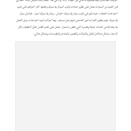
قبل العديد من السنوات نعمل على تطوير خدمات تركيب السواتر بلاستيك وجعلها اكثر احترافيه على تلبيه
احتياجات العملاء. حيث نقوم في تركيب سواتر بلاستيك احواش ، سواتر بلاستيك اسوار ، فواصل سواتر
بلاستيك. تهتم بتطوير القدرات لدى العاملين لديها بشل مستمر . وهذا لنواكب تلبيه احتياجات سوق العمل
بما يحتاجة من خدمات حديثة وعصرية التي تتطور باستمرار. نعمل على تقديم افضل حلول التنظيف باقل
الاسعار بشكل متكامل للفلل والشركات والقصور والمتاجر والمؤسسات وبشكل مثالي.