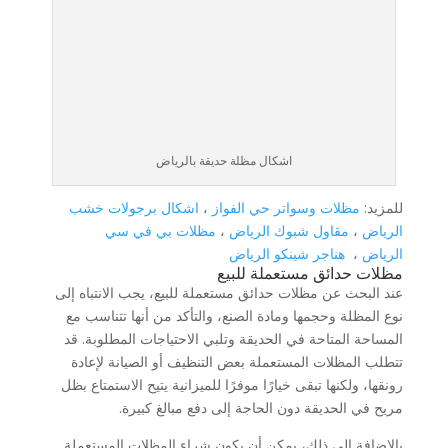
اشكال مظلة حديقة بالرياض
للمزيد:
مظلات وسواتر حي الفواز
،
اشكال برجولات خشب
الرياض
،
مقاول شبوك الرياض
،
مظلات بي في سي
الرياض
،
هناجر شينكو الرياض
مظلات حدائق مستعملة للبيع
عند البحث عن مظلات حدائق مستعملة للبيع، يجب الانتباه إلى
نوع المظلة وحجمها ومادة الصنع، والتأكد من أنها تتناسب مع
المساحة المتاحة في الحديقة وتلبي الاحتياجات المطلوبة. قد
تتطلب المظلات المستعملة بعض التنظيف أو الصيانة لإعادة
رونقها، ولكنها تبقى خيارًا موفرًا للميزانية يتيح الاستمتاع بظل
مريح في الحديقة دون الحاجة إلى دفع مبالغ كبيرة.
بالإضافة إلى ذلك، يمكن أن يكون شراء المظلات المستعملة