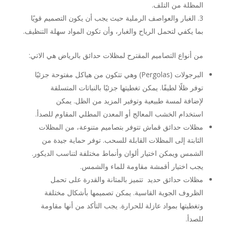
المظلة من التلف.
الغبار والعواصف الرملية حيث يجب أن يكون التصميم قويًا
بما يكفي لتحمل الرياح والغبار، وأن تكون المواد سهلة التنظيف.
من أنواع التصاميم المقترح لمظلات حدائق بالرياض هي الاتي:
البرجولات (Pergolas) وهي تتكون من هياكل مفتوحة جزئيًا
توفر ظلًا لطيفًا. يمكن تغطيتها جزئيًا بالنباتات المتسلقة
لإضافة لمسة طبيعية وتوفير المزيد من الظل. يمكن
استخدام الخشب المعالج أو المعدن المطلي المقاوم للصدأ.
مظلات حدائق قماش تتوفر بتصاميم متنوعة، من المظلات
الثابتة إلى المظلات القابلة للسحب. توفر حماية جيدة من
الشمس ويمكن اختيار ألوان وأنماط مختلفة لتناسب الديكور.
يجب اختيار أقمشة مقاومة للماء والشمس.
مظلات حدائق حديد تتميز بالمتانة والقدرة على تحمل
الظروف الجوية القاسية. يمكن تصميمها بأشكال مختلفة
وتغطيتها بمواد عازلة للحرارة. يجب التأكد من أنها مقاومة
للصدأ.