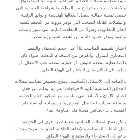
تتنوع تصاميم مظلات الحدائق القماشية لتلبية مختلف الأذواق
والاحتياجات، حيث تتراوح بين المظلات الشراعية العصرية التي
تضفي لمسة جمالية بفضل أشكالها الهندسية وألوانها الزاهية،
والمظلات القابلة للسحب التي توفر مرونة في التحكم بكمية
الظل المطلوبة، وصولًا إلى المظلات الثابتة التي تتميز بالمتانة
والقوة وتوفر حماية دائمة من أشعة الشمس والمطر.
اختيار التصميم المناسب بناءً على حجم الحديقة، والنمط
المعماري للمنزل، والغرض من استخدام المظلة، سواء كان
ذلك لتغطية منطقة جلوس، أو حماية منطقة لعب الأطفال، أو
توفير ظل لمكان تناول الطعام في الهواء الطلق.
بالإضافة إلى الأشكال الأساسية، يمكن تخصيص تصاميم مظلات
الحدائق القماشية لتلبية الاحتياجات الفردية، وذلك من خلال
اختيار الألوان والأنماط التي تتناسب مع الديكور العام للحديقة،
وإضافة لمسات فنية مثل النقوش والرسومات، أو استخدام
أقمشة ذات خصائص معينة مثل مقاومة الماء.
يمكن دمج المظلات القماشية مع عناصر أخرى في الحديقة،
مثل النباتات المتسلقة والإضاءة الخافتة، لخلق جو مريح وجذاب
يدعو إلى الاسترخاء والاستمتاع بالهواء الطلق.