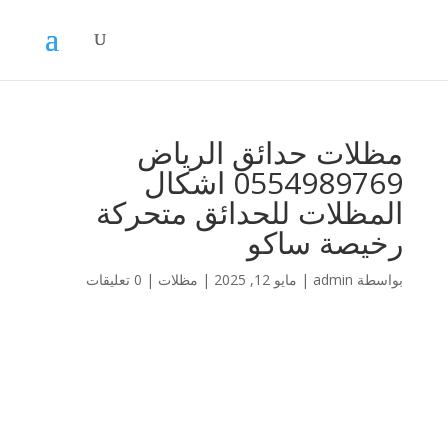
مظلات حدائق الرياض
0554989769 اشكال
المظلات للحدائق متحركة
رخيصة ساكو
بواسطة
admin
|
مايو 12, 2025
|
مظلات
|
0 تعليقات