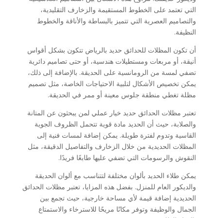
التي تعتمد على الخطوط المستقيمة والزخارف التقليدية،
والتصاميم العصرية التي تتميز بالبساطة والأناقة والخطوط
النظيفة.
أن تكون المظلات للحدائق حديد بالرياض تتكون بشكل أقواس
أنيقة، أو مربعات ومستطيلات هندسية، أو حتى تصاميم دائرية
تضفي لمسة من الرومانسية على الحديقة. بالإضافة إلى ذلك،
يمكن تخصيص الأشكال لتلبية الاحتياجات الخاصة، مثل تصميم
مظلة تغطي منطقة جلوس معينة أو ممر في الحديقة.
تعتبر مظلات الحدائق حديد خيار عملي لمن يبحثون عن المتانة
والصلابة، حيث أن الحديد مادة قوية تتحمل الظروف الجوية
القاسية وتدوم لفترة طويلة. يمكن إضافة لمسات فنية إلى
المظلات الحديدية من خلال الزخارف والتفاصيل الدقيقة، مثل
النقوش والرسومات التي تضفي عليها طابعًا فريدًا.
يمكن طلاء الحديد بألوان مختلفة لتتناسب مع ألوان الحديقة
والديكور العام للمنزل. بفضل هذه المزايا، تعتبر مظلات الحدائق
الحديدية إضافة قيمة لأي مساحة خارجية، حيث تجمع بين
الجمال والوظيفة وتوفر مكانًا مريحًا للاسترخاء والاستمتاع