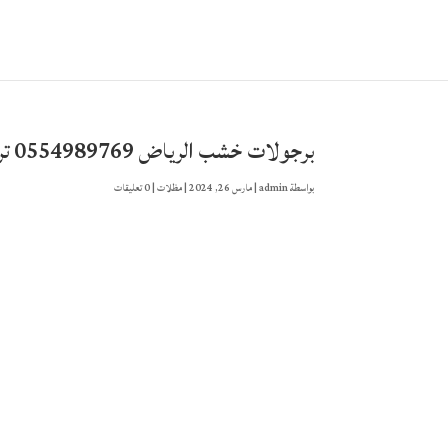
برجولات خشب الرياض 0554989769 تركيب اشكال البرجولات الخشبية
بواسطة
admin
|
مارس 26, 2024
|
مظلات
|
0 تعليقات