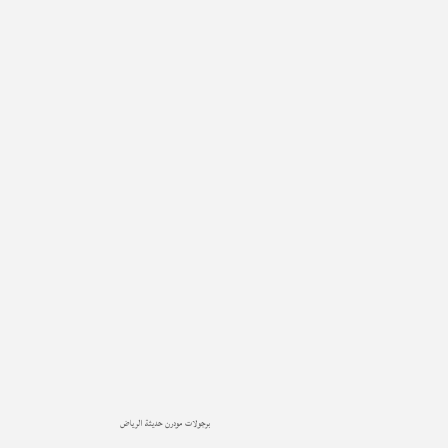
برجولات مودرن حديثة الرياض