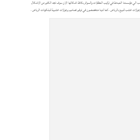
هب الي مؤسستنا المبدعة في تركيب المظلات والسواتر بكافة اشكالها الان سوف تجد الكثير من الاشكال
وفر برجولات خشب للبيع بالرياض ، كما لدينا متخصصون في توفير تصاميم برجولات خشبية للبلكونات الرياض .