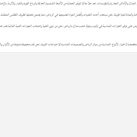
 والأماكن التجارية والمؤسسات. تعد حلاً مثاليًا لتوفير الحماية من الأشعة الشمسية الحارقة والرياح القوية والغبار والأتربة، بالإضا
ة والمتانة لفترة طويلة. نحن نستخدم أحدث التقنيات وأفضل المواد لتصنيعها في الرياض، مما يضمن تحملها لظروف الطقس المتقلبة وت
ص على توفير الخيارات المناسبة في تركيب برجولة خشب منازل بالرياض. نحن من ذوي الخبرة واضحاب المهارات الفنية العالية نقدم خدمة ت
 متخصصة لاختيار الأنواع المناسبة من سواتر الرياض والتصميمات المناسبة للاحتياجات الفردية. نحن نقدم مجموعة متنوعة من الألوان 