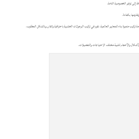
فة إلى توفير الخصوصية التامة.
قاومها بكفاءة.
ركيب متميزة بناء للمعايير العالمية. نقوم في تركيب البرجولات الخشبية باحترافية واتقان وبالشكل المطلوب،
والأشكال والأحجام لتلبية مختلف الاحتياجات والتفضيلات.