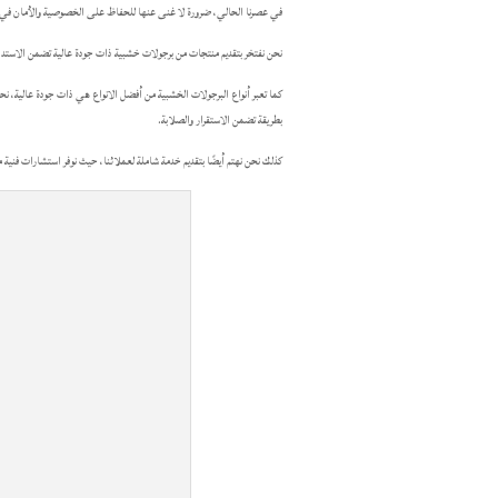
في عصرنا الحالي، ضرورة لا غنى عنها للحفاظ على الخصوصية والأمان في المنازل
نحن نفتخر بتقديم منتجات من برجولات خشبية ذات جودة عالية تضمن الاستدام
كما تعبر أنواع البرجولات الخشبية من أفضل الانواع هي ذات جودة عالية، نحر
بطريقة تضمن الاستقرار والصلابة.
كذلك نحن نهتم أيضًا بتقديم خدمة شاملة لعملائنا، حيث نوفر استشارات فنية