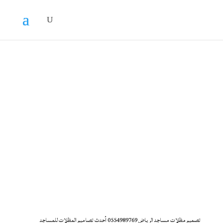
تصميم مظلات مساجد الرياض 0554989769 أحدث تصاميم المظلات للمساجد