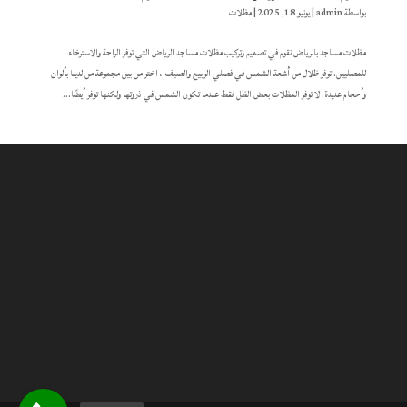
بواسطة
admin
|
يونيو 18, 2025
|
مظلات
مظلات مساجد بالرياض نقوم في تصميم وتركيب مظلات مساجد الرياض التي توفر الراحة والاسترخاء
للمصليين. توفر ظلال من أشعة الشمس في فصلي الربيع والصيف ، اختر من بين مجموعة من لدينا بألوان
وأحجام عديدة. لا توفر المظلات بعض الظل فقط عندما تكون الشمس في ذروتها ولكنها توفر أيضًا...